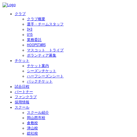
クラブ
クラブ概要
選手・チームスタッフ
3×3
U15
業務委託
HOOPSTARS
マスコット トライプ
ボランティア募集
チケット
チケット案内
シーズンチケット
ハーフシーズンシート
パックチケット
試合日程
パートナー
ファンクラブ
採用情報
スクール
スクール紹介
岡山西市校
倉敷校
津山校
総社校