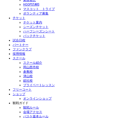
業務委託
HOOPSTARS
マスコット トライプ
ボランティア募集
チケット
チケット案内
シーズンチケット
ハーフシーズンシート
パックチケット
試合日程
パートナー
ファンクラブ
採用情報
スクール
スクール紹介
岡山西市校
倉敷校
津山校
総社校
プライベートレッスン
フリーコート
ショップ
オンラインショップ
観戦ガイド
観戦ルール
会場アクセス
バスケ基本ルール