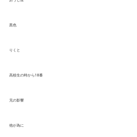
好きな色
黒色
ファンに呼んでほしいニックネーム
りくと
背番号の理由
高校生の時から18番
バスケを始めたきっかけは？
兄の影響
座右の銘
他が為に