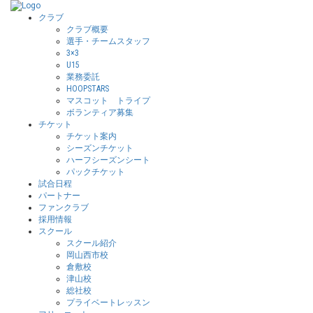
クラブ
クラブ概要
選手・チームスタッフ
3×3
U15
業務委託
HOOPSTARS
マスコット トライプ
ボランティア募集
チケット
チケット案内
シーズンチケット
ハーフシーズンシート
パックチケット
試合日程
パートナー
ファンクラブ
採用情報
スクール
スクール紹介
岡山西市校
倉敷校
津山校
総社校
プライベートレッスン