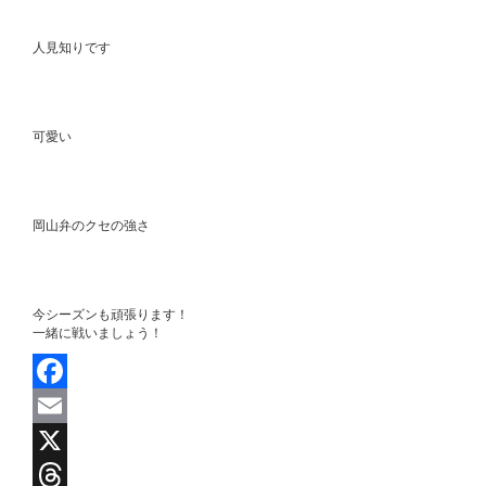
実は僕…
人見知りです
トライプの第一印象は？
可愛い
岡山の印象
岡山弁のクセの強さ
応援いただく皆様へひとこと
今シーズンも頑張ります！
一緒に戦いましょう！
Facebook
Email
X