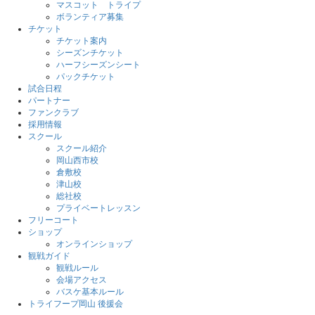
マスコット トライプ
ボランティア募集
チケット
チケット案内
シーズンチケット
ハーフシーズンシート
パックチケット
試合日程
パートナー
ファンクラブ
採用情報
スクール
スクール紹介
岡山西市校
倉敷校
津山校
総社校
プライベートレッスン
フリーコート
ショップ
オンラインショップ
観戦ガイド
観戦ルール
会場アクセス
バスケ基本ルール
トライフープ岡山 後援会