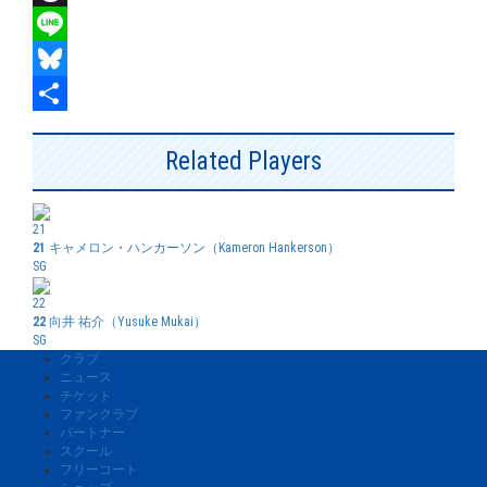
Threads
Line
Bluesky
共
Related Players
有
21
21
キャメロン・ハンカーソン（Kameron Hankerson）
SG
22
22
向井 祐介（Yusuke Mukai）
SG
クラブ
ニュース
チケット
ファンクラブ
パートナー
スクール
フリーコート