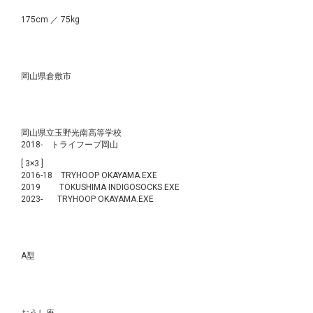
175cm ／ 75kg
出身地
岡山県倉敷市
経歴
岡山県立玉野光南高等学校
2018- トライフープ岡山
[ 3×3 ]
2016-18 TRYHOOP OKAYAMA.EXE
2019 TOKUSHIMA INDIGOSOCKS.EXE
2023- TRYHOOP OKAYAMA.EXE
血液型
A型
星座
おうし座