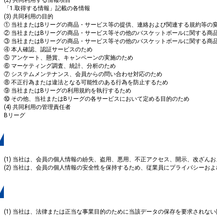
「1.取得する情報」記載の各情報
(3) 共同利用の目的
① 当社またはBリーグの商品・サービス等の提供、連絡および関連する規約等の
② 当社またはBリーグの商品・サービス等その他のバスケットボールに関する商
③ 当社またはBリーグの商品・サービス等その他のバスケットボールに関する商
④ 本人確認、認証サービスのため
⑤ アンケート、懸賞、キャンペーンの実施のため
⑥ マーケティング調査、統計、分析のため
⑦ システムメンテナンス、会員からの問い合わせ対応のため
⑧ 不正行為または違法となる可能性のある行為を防止するため
⑨ 当社またはBリーグの利用規約を執行するため
⑩ その他、当社またはBリーグの各サービスにおいて定める目的のため
(4) 共同利用の管理責任者
Bリーグ
５．個人情報の保護
(1) 当社は、会員の個人情報の紛失、盗用、悪用、不正アクセス、開示、改ざ
(2) 当社は、会員の個人情報の安全性を保持するため、従業員にプライバシー
６．個人情報へのアクセス
(1) 当社は、法律または正当な事業目的のために当該データの保存を要求され