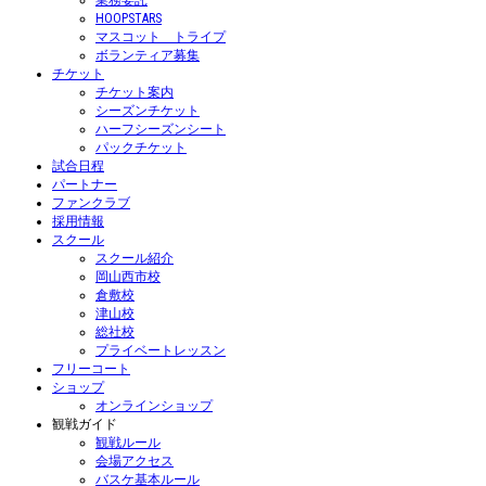
業務委託
HOOPSTARS
マスコット トライプ
ボランティア募集
チケット
チケット案内
シーズンチケット
ハーフシーズンシート
パックチケット
試合日程
パートナー
ファンクラブ
採用情報
スクール
スクール紹介
岡山西市校
倉敷校
津山校
総社校
プライベートレッスン
フリーコート
ショップ
オンラインショップ
観戦ガイド
観戦ルール
会場アクセス
バスケ基本ルール