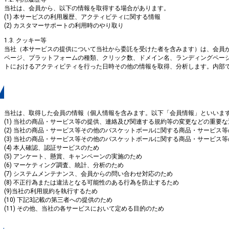
当社は、会員から、以下の情報を取得する場合があります。
(1) 本サービスの利用履歴、アクティビティに関する情報
(2) カスタマーサポートの利用時のやり取り
1.3. クッキー等
当社（本サービスの提供について当社から委託を受けた者を含みます）は、会員が
ページ、プラットフォームの種類、クリック数、ドメイン名、ランディングページ
トにおけるアクティビティを行った日時その他の情報を取得、分析します。内部で
２．取得した情報の利用
当社は、取得した会員の情報（個人情報を含みます。以下「会員情報」といいま
(1) 当社の商品・サービス等の提供、連絡及び関連する規約等の変更などの重要
(2) 当社の商品・サービス等その他のバスケットボールに関する商品・サービス
(3) 当社の商品・サービス等その他のバスケットボールに関する商品・サービス
(4) 本人確認、認証サービスのため
(5) アンケート、懸賞、キャンペーンの実施のため
(6) マーケティング調査、統計、分析のため
(7) システムメンテナンス、会員からの問い合わせ対応のため
(8) 不正行為または違法となる可能性のある行為を防止するため
(9)当社の利用規約を執行するため
(10) 下記3記載の第三者への提供のため
(11) その他、当社の各サービスにおいて定める目的のため