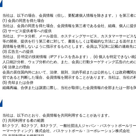
３．会員情報の第三者への提供
当社は、以下の場合、会員情報（但し、要配慮個人情報を除きます。）を第三者
(1) 会員の同意を得た場合
当社は、会員の同意を得た場合、会員情報を第三者である会社、組織、個人に提
(2) サービス提供者等への提供
当社は、データ分析、メール送信、ホスティングサービス、カスタマーサービス
等の開発、提供を行う第三者に対して、書面もしくは電磁的な方法による送付ま
員情報を使用しないように指示するものとします。会員は,下記8に記載の連絡先
(3) 広告主への提供
当社は、(i) 特定の技術情報（IPアドレスを含みます）、(ii) 個人を特定で
人口統計分析、ウェブ分析のため、また、会員に行動ターゲティング広告のため
(4) 法律上の理由
会員の居住国内外において、法律、規則、法的手続または公的もしくは政府機関
切であると判断した場合、会員情報を開示することがあります。当社は、当社の
(5) 売却または合併
組織再編、合併または譲渡に際し、当社が取得した会員情報の全部または一部を
４．会員情報の共同利用
当社は、以下のとおり、会員情報を共同利用することがあります。
(1) 共同利用する者の範囲
B1クラブ、B2クラブ、B3クラブ、一般社団法人ジャパン・バスケットボールリー
ーマーケティング）株式会社、バスケットボール・コーポレーション株式会社
(2) 共同利用する情報項目