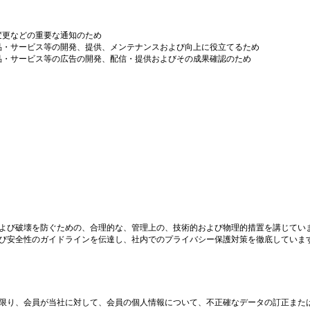
変更などの重要な通知のため
品・サービス等の開発、提供、メンテナンスおよび向上に役立てるため
品・サービス等の広告の開発、配信・提供およびその成果確認のため
んおよび破壊を防ぐための、合理的な、管理上の、技術的および物理的措置を講じてい
および安全性のガイドラインを伝達し、社内でのプライバシー保護対策を徹底していま
ない限り、会員が当社に対して、会員の個人情報について、不正確なデータの訂正ま