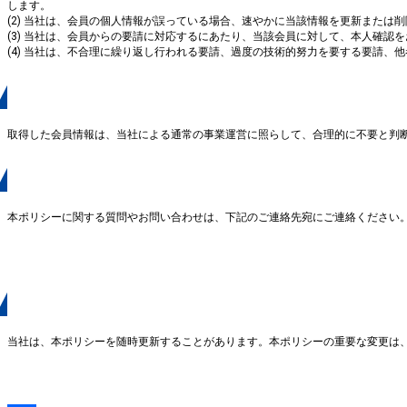
します。
(2) 当社は、会員の個人情報が誤っている場合、速やかに当該情報を更新また
(3) 当社は、会員からの要請に対応するにあたり、当該会員に対して、本人確認
(4) 当社は、不合理に繰り返し行われる要請、過度の技術的努力を要する要請
７．取得した情報の廃棄
取得した会員情報は、当社による通常の事業運営に照らして、合理的に不要と判
８．お問い合わせ
本ポリシーに関する質問やお問い合わせは、下記のご連絡先宛にご連絡ください
9．本ポリシーの変更
当社は、本ポリシーを随時更新することがあります。本ポリシーの重要な変更は