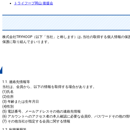
トライフープ岡山 後援会
株式会社TRYHOOP（以下「当社」と称します）は､当社の取得する個人情報
保護に取り組んでまいります。
１．取得する情報
1.1. 連絡先情報等
当社は、会員から、以下の情報を取得する場合があります。
(1)氏名
(2)住所
(3) 年齢または生年月日
(4)性別
(5) 電話番号、メールアドレスその他の連絡先情報
(6) アカウントへのアクセス者の本人確認に必要な会員ID、パスワードその他の情
(7) その他当社が指定する会員に関する情報
1.2. 利用履歴等