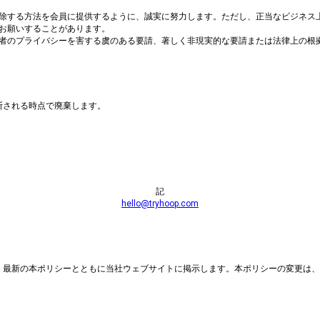
は削除する方法を会員に提供するように、誠実に努力します。ただし、正当なビジネ
をお願いすることがあります。
、他者のプライバシーを害する虞のある要請、著しく非現実的な要請または法律上の
断される時点で廃棄します。
。
記
hello@tryhoop.com
、最新の本ポリシーとともに当社ウェブサイトに掲示します。本ポリシーの変更は、