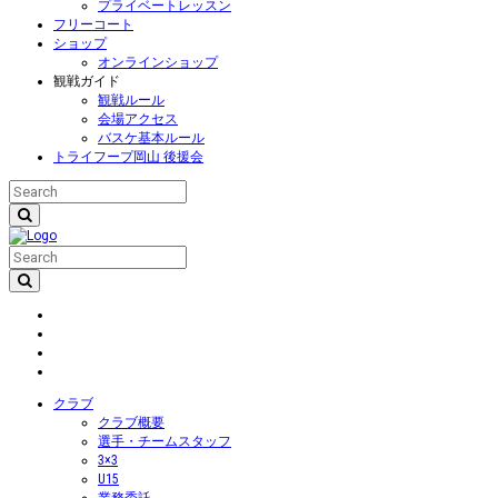
プライベートレッスン
フリーコート
ショップ
オンラインショップ
観戦ガイド
観戦ルール
会場アクセス
バスケ基本ルール
トライフープ岡山 後援会
クラブ
クラブ概要
選手・チームスタッフ
3×3
U15