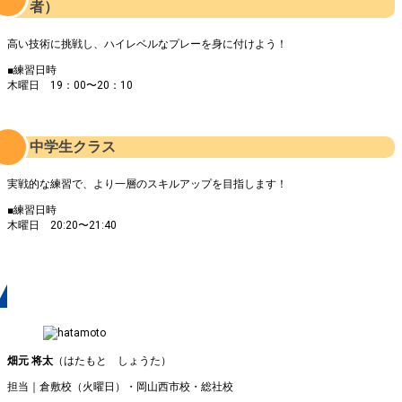
者）
高い技術に挑戦し、ハイレベルなプレーを身に付けよう！
■練習日時
木曜日 19：00〜20：10
中学生クラス
実戦的な練習で、より一層のスキルアップを目指します！
■練習日時
木曜日 20:20〜21:40
コーチ
畑元 将太
（はたもと しょうた）
担当｜倉敷校（火曜日）・岡山西市校・総社校