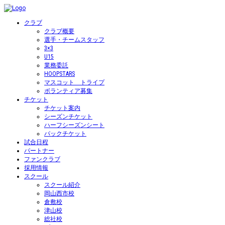
クラブ
クラブ概要
選手・チームスタッフ
3×3
U15
業務委託
HOOPSTARS
マスコット トライプ
ボランティア募集
チケット
チケット案内
シーズンチケット
ハーフシーズンシート
パックチケット
試合日程
パートナー
ファンクラブ
採用情報
スクール
スクール紹介
岡山西市校
倉敷校
津山校
総社校