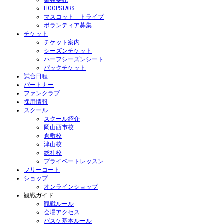
業務委託
HOOPSTARS
マスコット トライプ
ボランティア募集
チケット
チケット案内
シーズンチケット
ハーフシーズンシート
パックチケット
試合日程
パートナー
ファンクラブ
採用情報
スクール
スクール紹介
岡山西市校
倉敷校
津山校
総社校
プライベートレッスン
フリーコート
ショップ
オンラインショップ
観戦ガイド
観戦ルール
会場アクセス
バスケ基本ルール