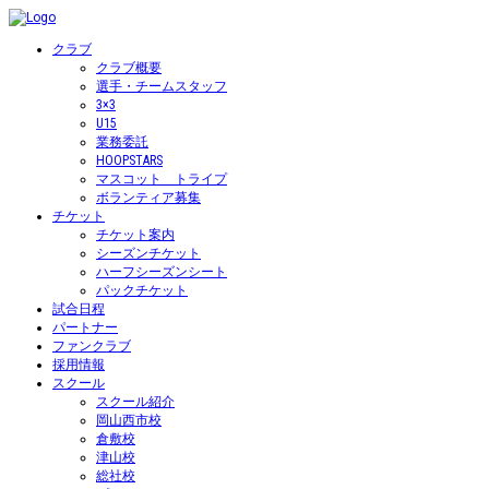
クラブ
クラブ概要
選手・チームスタッフ
3×3
U15
業務委託
HOOPSTARS
マスコット トライプ
ボランティア募集
チケット
チケット案内
シーズンチケット
ハーフシーズンシート
パックチケット
試合日程
パートナー
ファンクラブ
採用情報
スクール
スクール紹介
岡山西市校
倉敷校
津山校
総社校