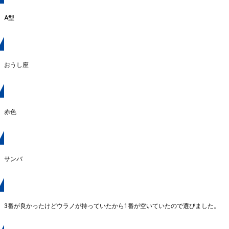
A型
星座
おうし座
好きな色
赤色
ファンに呼んでほしいニックネーム
サンバ
背番号の理由
3番が良かったけどウラノが持っていたから1番が空いていたので選びました。