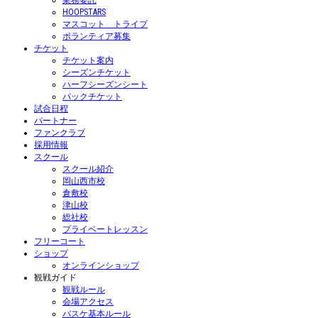
業務委託
HOOPSTARS
マスコット トライプ
ボランティア募集
チケット
チケット案内
シーズンチケット
ハーフシーズンシート
パックチケット
試合日程
パートナー
ファンクラブ
採用情報
スクール
スクール紹介
岡山西市校
倉敷校
津山校
総社校
プライベートレッスン
フリーコート
ショップ
オンラインショップ
観戦ガイド
観戦ルール
会場アクセス
バスケ基本ルール