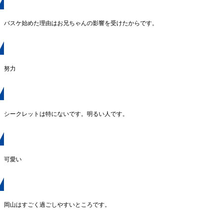
バスケを始めたきっかけは？
バスケ始めた理由はお兄ちゃんの影響を受けたからです。
座右の銘
努力
実は僕…
シークレットは特にないです。明るい人です。
トライプの第一印象は？
可愛い
岡山の印象
岡山はすごく過ごしやすいところです。