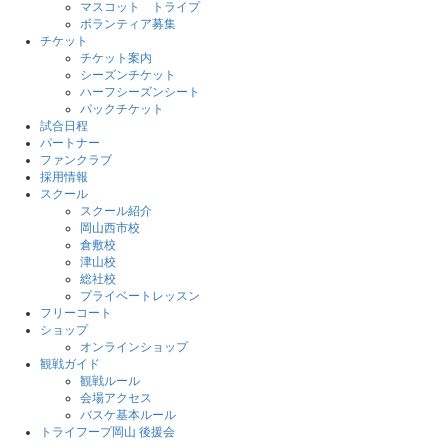
マスコット トライプ
ボランティア募集
チケット
チケット案内
シーズンチケット
ハーフシーズンシート
パックチケット
試合日程
パートナー
ファンクラブ
採用情報
スクール
スクール紹介
岡山西市校
倉敷校
津山校
総社校
プライベートレッスン
フリーコート
ショップ
オンラインショップ
観戦ガイド
観戦ルール
会場アクセス
バスケ基本ルール
トライフープ岡山 後援会