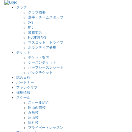
クラブ
クラブ概要
選手・チームスタッフ
3×3
U15
業務委託
HOOPSTARS
マスコット トライプ
ボランティア募集
チケット
チケット案内
シーズンチケット
ハーフシーズンシート
パックチケット
試合日程
パートナー
ファンクラブ
採用情報
スクール
スクール紹介
岡山西市校
倉敷校
津山校
総社校
プライベートレッスン