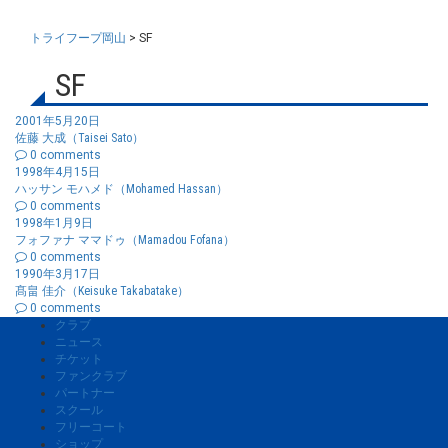
トライフープ岡山
>
SF
SF
2001年5月20日
佐藤 大成（Taisei Sato）
0 comments
1998年4月15日
ハッサン モハメド（Mohamed Hassan）
0 comments
1998年1月9日
フォファナ ママドゥ（Mamadou Fofana）
0 comments
1990年3月17日
髙畠 佳介（Keisuke Takabatake）
0 comments
クラブ
ニュース
チケット
ファンクラブ
パートナー
スクール
フリーコート
ショップ