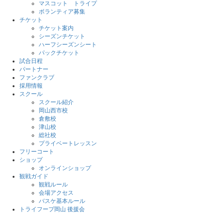
マスコット トライプ
ボランティア募集
チケット
チケット案内
シーズンチケット
ハーフシーズンシート
パックチケット
試合日程
パートナー
ファンクラブ
採用情報
スクール
スクール紹介
岡山西市校
倉敷校
津山校
総社校
プライベートレッスン
フリーコート
ショップ
オンラインショップ
観戦ガイド
観戦ルール
会場アクセス
バスケ基本ルール
トライフープ岡山 後援会