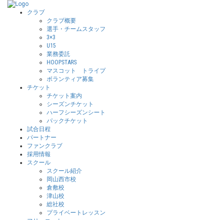
クラブ
クラブ概要
選手・チームスタッフ
3×3
U15
業務委託
HOOPSTARS
マスコット トライプ
ボランティア募集
チケット
チケット案内
シーズンチケット
ハーフシーズンシート
パックチケット
試合日程
パートナー
ファンクラブ
採用情報
スクール
スクール紹介
岡山西市校
倉敷校
津山校
総社校
プライベートレッスン