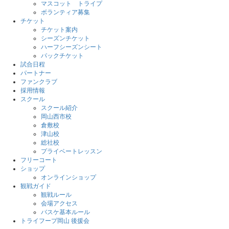
マスコット トライプ
ボランティア募集
チケット
チケット案内
シーズンチケット
ハーフシーズンシート
パックチケット
試合日程
パートナー
ファンクラブ
採用情報
スクール
スクール紹介
岡山西市校
倉敷校
津山校
総社校
プライベートレッスン
フリーコート
ショップ
オンラインショップ
観戦ガイド
観戦ルール
会場アクセス
バスケ基本ルール
トライフープ岡山 後援会