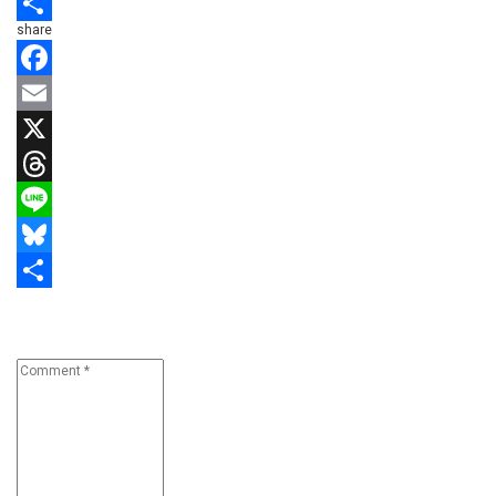
Bluesky
share
共
有
Facebook
Email
X
Threads
Line
Bluesky
共
Leave a comment
有