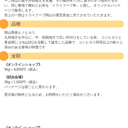
ープ岡山の選手が田植えを実施。その後同年11月に選手の手で稲刈りを行
い、同じ敷地で穫れたお米を「トライフープ米」と題し、オリジナルパッケ
ージで販売します。
売上の一部はトライフープ岡山の運営資金に充てさせていただきます。
品種
岡山県産ヒノヒカリ
九州地方を中心に、中・四国地方で広い作付けをしている米。 コシヒカリと
黄金晴(こがねばれ)を交配して誕生した品種で、コシヒカリ同等以上の粘りと
深みのある食味が特徴です
金額
《オンラインショップ》
5kg＝4,000円（税込）
《試合会場》
2kg＝1,500円（税込）
パッケージは節ごとに変わります。
受注後の制作となるため、お時間をいただく場合がございます。
申込方法
《オンラインショップ》