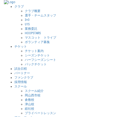
クラブ
クラブ概要
選手・チームスタッフ
3×3
U15
業務委託
HOOPSTARS
マスコット トライプ
ボランティア募集
チケット
チケット案内
シーズンチケット
ハーフシーズンシート
パックチケット
試合日程
パートナー
ファンクラブ
採用情報
スクール
スクール紹介
岡山西市校
倉敷校
津山校
総社校
プライベートレッスン