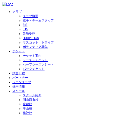
クラブ
クラブ概要
選手・チームスタッフ
3×3
U15
業務委託
HOOPSTARS
マスコット トライプ
ボランティア募集
チケット
チケット案内
シーズンチケット
ハーフシーズンシート
パックチケット
試合日程
パートナー
ファンクラブ
採用情報
スクール
スクール紹介
岡山西市校
倉敷校
津山校
総社校