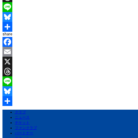
Threads
Line
Bluesky
share
共
有
Facebook
Email
X
Threads
Line
Bluesky
共
クラブ
ニュース
有
チケット
ファンクラブ
パートナー