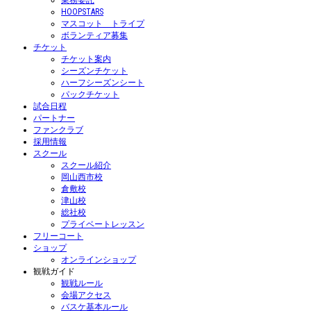
業務委託
HOOPSTARS
マスコット トライプ
ボランティア募集
チケット
チケット案内
シーズンチケット
ハーフシーズンシート
パックチケット
試合日程
パートナー
ファンクラブ
採用情報
スクール
スクール紹介
岡山西市校
倉敷校
津山校
総社校
プライベートレッスン
フリーコート
ショップ
オンラインショップ
観戦ガイド
観戦ルール
会場アクセス
バスケ基本ルール