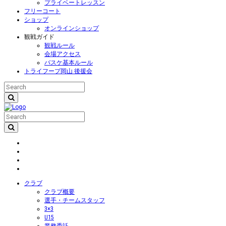
プライベートレッスン
フリーコート
ショップ
オンラインショップ
観戦ガイド
観戦ルール
会場アクセス
バスケ基本ルール
トライフープ岡山 後援会
クラブ
クラブ概要
選手・チームスタッフ
3×3
U15