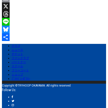
Email
X
Threads
Line
Bluesky
共
クラブ
ニュース
有
チケット
ファンクラブ
パートナー
スクール
フリーコート
ショップ
ﾌﾟﾗｲﾊﾞｼｰﾎﾟﾘｼｰ
Copyright ©TRYHOOP OKAYAMA. All rights reserved
Follow Us: