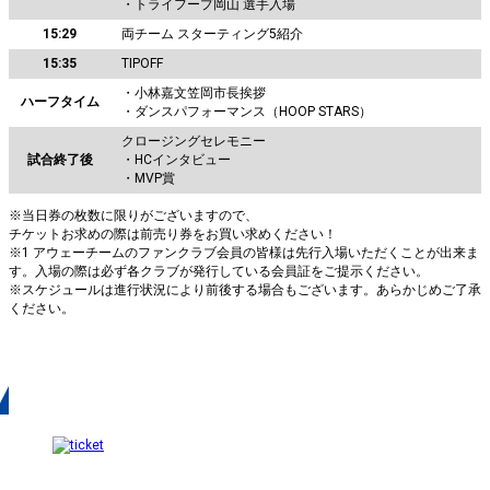
・トライフープ岡山 選手入場
15:29
両チーム スターティング5紹介
15:35
TIPOFF
・小林嘉文笠岡市長挨拶
ハーフタイム
・ダンスパフォーマンス（HOOP STARS）
クロージングセレモニー
試合終了後
・HCインタビュー
・MVP賞
※当日券の枚数に限りがございますので、
チケットお求めの際は前売り券をお買い求めください！
※1 アウェーチームのファンクラブ会員の皆様は先行入場いただくことが出来ま
す。入場の際は必ず各クラブが発行している会員証をご提示ください。
※スケジュールは進行状況により前後する場合もございます。あらかじめご了承
ください。
今節チケット情報