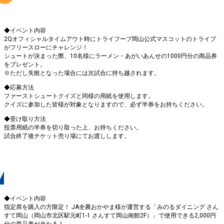
◆イベント内容
2Qオフィシャルタイムアウト時にトライフープ岡山公式マスコットのトライプ
がフリースローにチャレンジ！
シュートが決まった際、10名様にラーメン・あがいあんせの1000円分の商品券
をプレゼント。
※ただし失敗となった場合には次試合に持ち越されます。
◆応募方法
ファーストシュートクイズと同様の用紙を使用します。
クイズに参加した皆様が対象となりますので、必ず半券をお持ちください。
◆受け取り方法
投票用紙の半券を切り取った上、お持ちください。
試合終了後チケット売り場にてお渡しします。
（指定席限定企画）JA賞
◆イベント内容
指定席を購入の方限定！ JA全農おかやま様が運営する「みのるダイニング さん
すて岡山（岡山市北区駅元町1-1 さんすて岡山南館2F）」で使用できる2,000円
分の商品券が当たる！