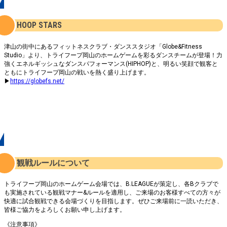
出演者
HOOP STARS
津山の街中にあるフィットネスクラブ・ダンススタジオ「Globe&Fitness
Studio」より、トライフープ岡山のホームゲームを彩るダンスチームが登場！力
強くエネルギッシュなダンスパフォーマンス(HIPHOP)と、明るい笑顔で観客と
ともにトライフープ岡山の戦いを熱く盛り上げます。
▶
https://globefs.net/
インフォメーション
観戦ルールについて
トライフープ岡山のホームゲーム会場では、B.LEAGUEが策定し、各Bクラブで
も実施されている観戦マナー&ルールを適用し、ご来場のお客様すべての方々が
快適に試合観戦できる会場づくりを目指します。ぜひご来場前に一読いただき、
皆様ご協力をよろしくお願い申し上げます。
《注意事項》