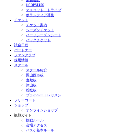
業務委託
HOOPSTARS
マスコット トライプ
ボランティア募集
チケット
チケット案内
シーズンチケット
ハーフシーズンシート
パックチケット
試合日程
パートナー
ファンクラブ
採用情報
スクール
スクール紹介
岡山西市校
倉敷校
津山校
総社校
プライベートレッスン
フリーコート
ショップ
オンラインショップ
観戦ガイド
観戦ルール
会場アクセス
バスケ基本ルール