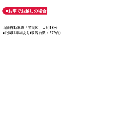
■お車でお越しの場合
山陽自動車道「笠岡IC」→約18分
■公園駐車場あり(収容台数：379台)