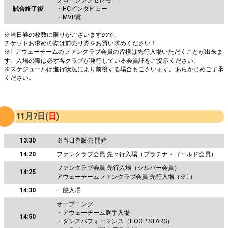
試合終了後
・HCインタビュー
・MVP賞
※当日券の枚数に限りがございますので、
チケットお求めの際は前売り券をお買い求めください！
※1 アウェーチームのファンクラブ会員の皆様は先行入場いただくことが出来ま
す。入場の際は必ず各クラブが発行している会員証をご提示ください。
※スケジュールは進行状況により前後する場合もございます。あらかじめご了承
ください。
11月7日(
日
)
13:30
※当日券販売 開始
14:20
ファンクラブ会員 先々行入場（プラチナ・ゴールド会員）
ファンクラブ会員 先行入場（シルバー会員）
14:25
アウェーチームファンクラブ会員 先行入場（※1）
14:30
一般入場
オープニング
・アウェーチーム選手入場
14:50
・ダンスパフォーマンス（HOOP STARS）