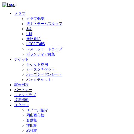
クラブ
クラブ概要
選手・チームスタッフ
3×3
U15
業務委託
HOOPSTARS
マスコット トライプ
ボランティア募集
チケット
チケット案内
シーズンチケット
ハーフシーズンシート
パックチケット
試合日程
パートナー
ファンクラブ
採用情報
スクール
スクール紹介
岡山西市校
倉敷校
津山校
総社校