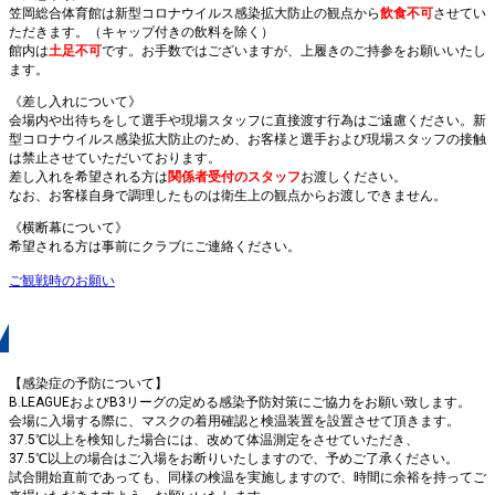
笠岡総合体育館は新型コロナウイルス感染拡大防止の観点から
飲食不可
させてい
ただきます。（キャップ付きの飲料を除く）
館内は
土足不可
です。お手数ではございますが、上履きのご持参をお願いいたし
ます。
《差し入れについて》
会場内や出待ちをして選手や現場スタッフに直接渡す行為はご遠慮ください。新
型コロナウイルス感染拡大防止のため、お客様と選手および現場スタッフの接触
は禁止させていただいております。
差し入れを希望される方は
関係者受付のスタッフ
お渡しください。
なお、お客様自身で調理したものは衛生上の観点からお渡しできません。
《横断幕について》
希望される方は事前にクラブにご連絡ください。
ご観戦時のお願い
感染症の予防について
【感染症の予防について】
B.LEAGUEおよびB3リーグの定める感染予防対策にご協力をお願い致します。
会場に入場する際に、マスクの着用確認と検温装置を設置させて頂きます。
37.5℃以上を検知した場合には、改めて体温測定をさせていただき、
37.5℃以上の場合はご入場をお断りいたしますので、予めご了承ください。
試合開始直前であっても、同様の検温を実施しますので、時間に余裕を持ってご