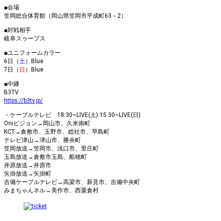
■会場
笠岡総合体育館（岡山県笠岡市平成町63－2）
■対戦相手
岐阜スゥープス
■ユニフォームカラー
6日（
土
）Blue
7日（
日
）Blue
■中継
B3TV
https://b3tv.jp/
・ケーブルテレビ 18:30~LIVE(土) 15:30~LIVE(日)
Oniビジョン→岡山市、久米南町
KCT→倉敷市、玉野市、総社市、早島町
テレビ津山→津山市、勝央町
笠岡放送→笠岡市、浅口市、里庄町
玉島放送→倉敷市玉島、船穂町
井原放送→井原市
矢掛放送→矢掛町
吉備ケーブルテレビ→高梁市、新見市、吉備中央町
みまちゃんネル→美作市、西粟倉村