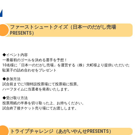
イベント
ファーストシュートクイズ（日本一のだがし売場
PRESENTS）
◆イベント内容
一番最初のゴールを決める選手を予想！
10名様に「日本一のだがし売場」を運営する（株）大町様より提供いただいた
駄菓子の詰め合わせをプレゼント
◆参加方法
試合前までに1階特設投票場にて投票箱に投票。
ハーフタイムに当選者を発表いたします。
◆受け取り方法
投票用紙の半券を切り取った上、お持ちください。
試合終了後チケット売り場にてお渡しします。
トライプチャレンジ（あがいやんせPRESENTS）