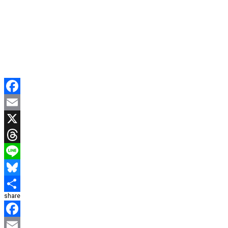
Facebook
Email
X
Threads
Line
Bluesky
share
共
有
Facebook