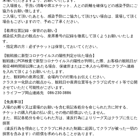
来場いただきますよう、お願いいたします。
ご入場後も、手洗い消毒や席エチケット、人との距離を確保などの感染予防にご
協力をお願い致します。
ご入場して頂いたあとも、感染予防にご協力して頂けない場合は、退場して頂く
場合もございますので、予めご了承ください。
【着席位置記録・保管のお願い】
感染拡大防止の観点から、座席番号の記録を徹底して頂くようお願いいたしま
す。
・指定席の方：必ずチケットは保管しておいてください。
【観戦後に新型コロナウイルスの陽性判定が出た場合】
観戦後にPCR検査で新型コロナウイルスの陽性が判明した際、お客様の観戦日が
発症48時間前以降にあたる場合、保健所またはご本人から即時にクラブへ連絡
を入れて頂くようお願いいたします。
また、観戦時の座席位置、会場内での行動をお伝えください。
クラスター化防止の観点から、観戦日や座席位置等をクラブ公式サイト等で公開
させていただく可能性がございます。
トライフープ岡山連絡先 086-230-3886
【免責事項】
入場のお断り又は退場のお願いを含む前記各処分を命じられた方に対する、
チケットの購入代金の払い戻しその他の賠償はいたしません。
また、前記各処分を命じられた方は、違反行為によりリーグ又はクラブに生じた
損害
（違反行為を理由としてクラブに科された制裁に起因してクラブが被った一切の
損害を含みます）の賠償を求められることがあります。