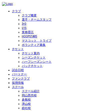
クラブ
クラブ概要
選手・チームスタッフ
3×3
U15
業務委託
HOOPSTARS
マスコット トライプ
ボランティア募集
チケット
チケット案内
シーズンチケット
ハーフシーズンシート
パックチケット
試合日程
パートナー
ファンクラブ
採用情報
スクール
スクール紹介
岡山西市校
倉敷校
津山校
総社校