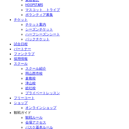
業務委託
HOOPSTARS
マスコット トライプ
ボランティア募集
チケット
チケット案内
シーズンチケット
ハーフシーズンシート
パックチケット
試合日程
パートナー
ファンクラブ
採用情報
スクール
スクール紹介
岡山西市校
倉敷校
津山校
総社校
プライベートレッスン
フリーコート
ショップ
オンラインショップ
観戦ガイド
観戦ルール
会場アクセス
バスケ基本ルール