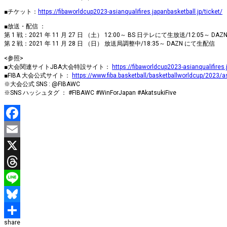
■チケット：
https://fibaworldcup2023-asianqualifires.japanbasketball.jp/ticket/
■放送・配信 ：
第 1 戦：2021 年 11 月 27 日 （土） 12:00～ BS 日テレにて生放送/12:05～ DA
第 2 戦：2021 年 11 月 28 日 （日） 放送局調整中/18:35～ DAZN にて生配信
<参照>
■大会関連サイトJBA大会特設サイト：
https://fibaworldcup2023-asianqualifires.
■FIBA 大会公式サイト：
https://www.fiba.basketball/basketballworldcup/2023/as
※大会公式 SNS : @FIBAWC
※SNS ハッシュタグ ： #FIBAWC #WinForJapan #AkatsukiFive
Facebook
Email
X
Threads
Line
Bluesky
share
共