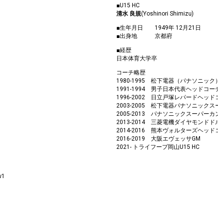
■U15 HC
清水 良規
(Yoshinori Shimizu)
■生年月日 1949年 12月21日
■出身地 京都府
■経歴
日本体育大学卒
コーチ略歴
1980-1995 松下電器（パナソニッ
1991-1994 男子日本代表ヘッドコー
1996-2002 日立戸塚レパードヘッ
2003-2005 松下電器パナソニッ
2005-2013 パナソニックスーパ
2013-2014 三菱電機ダイヤモンド
2014-2016 熊本ヴォルターズヘッ
2016-2019 大阪エヴェッサGM
2021- トライフープ岡山U15 HC
w1