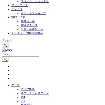
プライベートレッスン
フリーコート
ショップ
オンラインショップ
観戦ガイド
観戦ルール
会場アクセス
バスケ基本ルール
トライフープ岡山 後援会
クラブ
クラブ概要
選手・チームスタッフ
3×3
U15