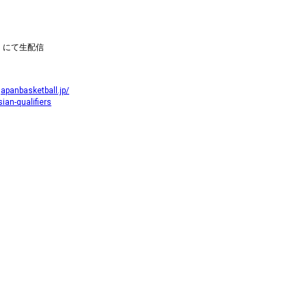
ZN にて生配信
japanbasketball.jp/
ian-qualifiers