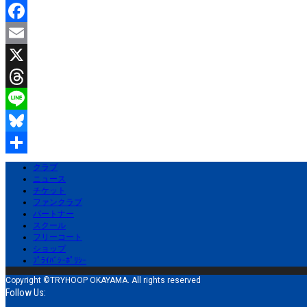
有
Facebook
Email
X
Threads
Line
Bluesky
共
クラブ
ニュース
有
チケット
ファンクラブ
パートナー
スクール
フリーコート
ショップ
ﾌﾟﾗｲﾊﾞｼｰﾎﾟﾘｼｰ
Copyright ©TRYHOOP OKAYAMA. All rights reserved
Follow Us: