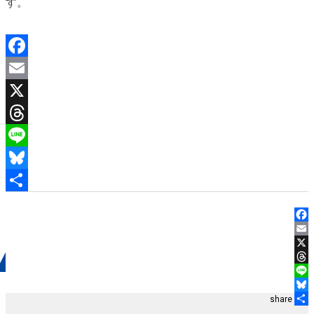
す。
Facebook
Email
X
Threads
Line
Bluesky
共
有
Face
Emai
LEAVE A COMMENT
X
Thre
Line
share
Blue