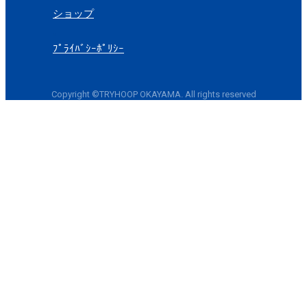
ショップ
ﾌﾟﾗｲﾊﾞｼｰﾎﾟﾘｼｰ
Copyright ©TRYHOOP OKAYAMA. All rights reserved
FOLLOW US: