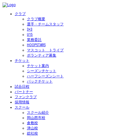
クラブ
クラブ概要
選手・チームスタッフ
3×3
U15
業務委託
HOOPSTARS
マスコット トライプ
ボランティア募集
チケット
チケット案内
シーズンチケット
ハーフシーズンシート
パックチケット
試合日程
パートナー
ファンクラブ
採用情報
スクール
スクール紹介
岡山西市校
倉敷校
津山校
総社校