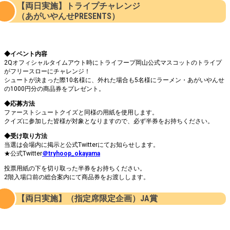
【両日実施】
トライプチャレンジ
（あがいやんせPRESENTS）
◆イベント内容
2Qオフィシャルタイムアウト時にトライフープ岡山公式マスコットのトライプ
がフリースローにチャレンジ！
シュートが決まった際10名様に、外れた場合も5名様にラーメン・あがいやんせ
の1000円分の商品券をプレゼント。
◆応募方法
ファーストシュートクイズと同様の用紙を使用します。
クイズに参加した皆様が対象となりますので、必ず半券をお持ちください。
◆受け取り方法
当選は会場内に掲示と公式Twitterにてお知らせします。
★公式Twitter
＠tryhoop_okayama
投票用紙の下を切り取った半券をお持ちください。
2階入場口前の総合案内にて商品券をお渡しします。
【両日実施】（指定席限定企画）JA賞