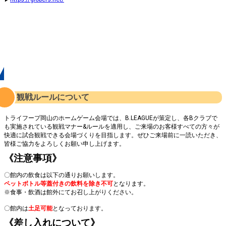
インフォメーション
観戦ルールについて
トライフープ岡山のホームゲーム会場では、B.LEAGUEが策定し、各Bクラブで
も実施されている観戦マナー&ルールを適用し、ご来場のお客様すべての方々が
快適に試合観戦できる会場づくりを目指します。ぜひご来場前に一読いただき、
皆様ご協力をよろしくお願い申し上げます。
《注意事項》
〇館内の飲食は以下の通りお願いします。
ペットボトル等蓋付きの飲料を除き不可
となります。
※食事・飲酒は館外にてお召し上がりください。
〇館内は
土足可能
となっております。
《差し入れについて》