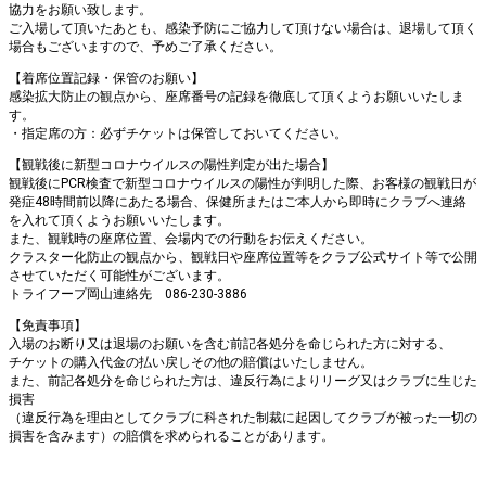
協力をお願い致します。
ご入場して頂いたあとも、感染予防にご協力して頂けない場合は、退場して頂く
場合もございますので、予めご了承ください。
【着席位置記録・保管のお願い】
感染拡大防止の観点から、座席番号の記録を徹底して頂くようお願いいたしま
す。
・指定席の方：必ずチケットは保管しておいてください。
【観戦後に新型コロナウイルスの陽性判定が出た場合】
観戦後にPCR検査で新型コロナウイルスの陽性が判明した際、お客様の観戦日が
発症48時間前以降にあたる場合、保健所またはご本人から即時にクラブへ連絡
を入れて頂くようお願いいたします。
また、観戦時の座席位置、会場内での行動をお伝えください。
クラスター化防止の観点から、観戦日や座席位置等をクラブ公式サイト等で公開
させていただく可能性がございます。
トライフープ岡山連絡先 086-230-3886
【免責事項】
入場のお断り又は退場のお願いを含む前記各処分を命じられた方に対する、
チケットの購入代金の払い戻しその他の賠償はいたしません。
また、前記各処分を命じられた方は、違反行為によりリーグ又はクラブに生じた
損害
（違反行為を理由としてクラブに科された制裁に起因してクラブが被った一切の
損害を含みます）の賠償を求められることがあります。