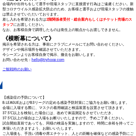
会場内や出待ちをして選手や現場スタッフに直接渡す行為はご遠慮ください。新
型コロナウイルス感染拡大防止のため、お客様と選手および現場スタッフの接触
は禁止させていただいております。
差し入れを希望される方は
2階
関係者受付・総合案内もしくはチケット売場のス
タッフ
にお渡しください。
なお、お客様自身で調理したものは衛生上の観点からお渡しできません。
《横断幕について》
掲示を希望される方は、事前にクラブにメールにてお問い合わせください。
デザインや掲示場所を確認させていただきます。
今シーズンよりお客様自身で掲示、撤去をお願いします。
お問い合わせ先：
hello@tryhoop.com
ご観戦時のお願い
感染症の予防について
【感染症の予防について】
B.LEAGUEおよびB3リーグの定める感染予防対策にご協力をお願い致します。
会場に入場する際に、マスクの着用確認と検温装置を設置させて頂きます。
37.5℃以上を検知した場合には、改めて体温測定をさせていただき、
37.5℃以上の場合はご入場をお断りいたしますので、予めご了承ください。
試合開始直前であっても、同様の検温を実施しますので、時間に余裕を持ってご
来場いただきますよう、お願いいたします。
ご入場後も、手洗い消毒や席エチケット、人との距離を確保などの感染予防にご