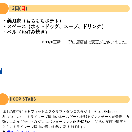
13日(
日
)
・美月家（もちもちポテト）
・スペース（ホットドッグ、スープ、ドリンク）
・ベル（お好み焼き）
※11/8更新 一部出店店舗に変更がございました。
出演者
HOOP STARS
津山の街中にあるフィットネスクラブ・ダンススタジオ「Globe&Fitness
Studio」より、トライフープ岡山のホームゲームを彩るダンスチームが登場！力
強くエネルギッシュなダンスパフォーマンス(HIPHOP)と、明るい笑顔で観客と
ともにトライフープ岡山の戦いを熱く盛り上げます。
▶
https://globefs.net/