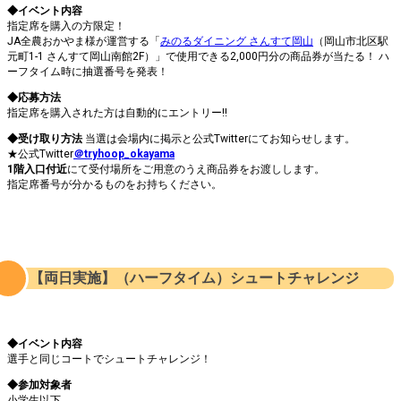
◆イベント内容
指定席を購入の方限定！
JA全農おかやま様が運営する「
みのるダイニング さんすて岡山
（岡山市北区駅
元町1-1 さんすて岡山南館2F）」で使用できる2,000円分の商品券が当たる！ ハ
ーフタイム時に抽選番号を発表！
◆応募方法
指定席を購入された方は自動的にエントリー!!
◆受け取り方法
当選は会場内に掲示と公式Twitterにてお知らせします。
★公式Twitter
＠tryhoop_okayama
1階入口付近
にて受付場所をご用意のうえ商品券をお渡しします。
指定席番号が分かるものをお持ちください。
【両日実施】（ハーフタイム）シュートチャレンジ
◆イベント内容
選手と同じコートでシュートチャレンジ！
◆参加対象者
小学生以下