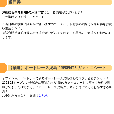
当日券
津山総合体育館2階の入場口前
に当日券売場がございます！
（外階段よりお越しください）
※当日券の枚数に限りがございますので、チケットお求めの際は前売り券をお買
い求めください。
※試合開始直前は混み合う場合がございますので、お早目のご来場をお勧めいた
します。
【抽選】ボートレース児島 PRESENTS ガァ～コシート
オフィシャルパートナーであるボートレース児島様とのコラボ企画チケット！
2022-23シーズンの全試合に設置される1階のガァ～コシートに座って無料で観
戦ができるだけでなく、『ボートレース児島グッズ』が付いてくるお得すぎる座
席！
お申込み方法など、詳細は
こちら