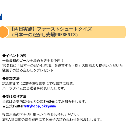
イベント
【両日実施】
ファーストシュートクイズ
（日本一のだがし売場PRESENTS）
◆イベント内容
一番最初のゴールを決める選手を予想！
10名様に「日本一のだがし売場」を運営する（株）大町様より提供いただいた
駄菓子の詰め合わせをプレゼント
◆参加方法
試合前までに2階特設投票場にて投票箱に投票。
ハーフタイムに当選者を発表いたします。
◆受け取り方法
当選は会場内に掲示と公式Twitterにてお知らせします。
★公式Twitter
＠tryhoop_okayama
投票用紙の下を切り取った半券をお持ちください。
2階入場口前の総合案内にてお菓子の詰め合わせをお渡しします。