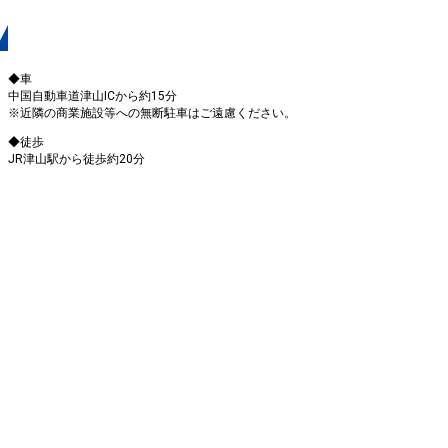
駐車場・交通アクセス
◆車
中国自動車道津山ICから約15分
※近隣の商業施設等への無断駐車はご遠慮ください。
◆徒歩
JR津山駅から徒歩約20分