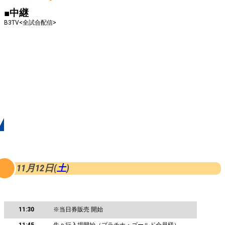
■中継
B3TV<全試合配信>
タイムスケジュール
11
月12日(
土
)
11:30
※当日券販売 開始
11:45
先々行入場開始（プラチナ・ゴールド会員様）