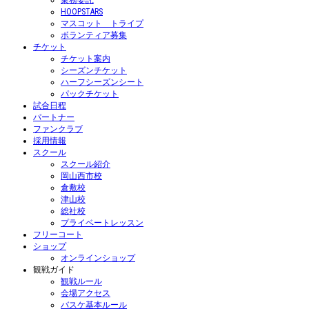
業務委託
HOOPSTARS
マスコット トライプ
ボランティア募集
チケット
チケット案内
シーズンチケット
ハーフシーズンシート
パックチケット
試合日程
パートナー
ファンクラブ
採用情報
スクール
スクール紹介
岡山西市校
倉敷校
津山校
総社校
プライベートレッスン
フリーコート
ショップ
オンラインショップ
観戦ガイド
観戦ルール
会場アクセス
バスケ基本ルール