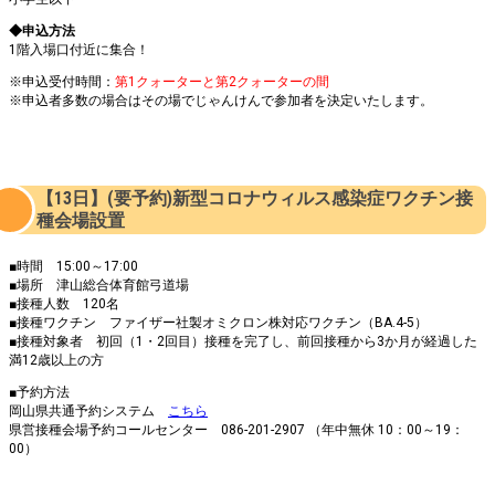
◆申込方法
1階入場口付近に集合！
※申込受付時間：
第1クォーターと第2クォーターの間
※申込者多数の場合はその場でじゃんけんで参加者を決定いたします。
【13日】(要予約)新型コロナウィルス感染症ワクチン接
種会場設置
■時間 15:00～17:00
■場所 津山総合体育館弓道場
■接種人数 120名
■接種ワクチン ファイザー社製オミクロン株対応ワクチン（BA.4-5）
■接種対象者 初回（1・2回目）接種を完了し、前回接種から3か月が経過した
満12歳以上の方
■予約方法
岡山県共通予約システム
こちら
県営接種会場予約コールセンター 086-201-2907 （年中無休 10：00～19：
00）