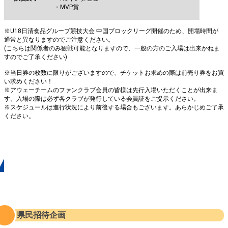
・MVP賞
※U18日清食品グループ競技大会 中国ブロックリーグ開催のため、開場時間が
通常と異なりますのでご注意ください。
(こちらは関係者のみ観戦可能となりますので、一般の方のご入場は出来かねま
すのでご了承ください)
※当日券の枚数に限りがございますので、チケットお求めの際は前売り券をお買
い求めください！
※アウェーチームのファンクラブ会員の皆様は先行入場いただくことが出来ま
す。入場の際は必ず各クラブが発行している会員証をご提示ください。
※スケジュールは進行状況により前後する場合もございます。あらかじめご了承
ください。
今節チケット情報
県民招待企画