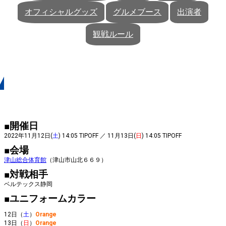
オフィシャルグッズ
グルメブース
出演者
観戦ルール
開催概要
■開催日
2022年11月12日(
土
) 14:05 TIPOFF ／ 11月13日(
日
) 14:05 TIPOFF
■会場
津山総合体育館
（津山市山北６６９）
■対戦相手
ベルテックス静岡
■ユニフォームカラー
12日
（
土
）
Orange
13日（
日
）
Orange