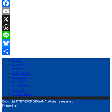
有
Facebook
Email
X
Threads
Line
Bluesky
共
クラブ
ニュース
有
チケット
ファンクラブ
パートナー
スクール
フリーコート
ショップ
ﾌﾟﾗｲﾊﾞｼｰﾎﾟﾘｼｰ
Copyright ©TRYHOOP OKAYAMA. All rights reserved
Follow Us: