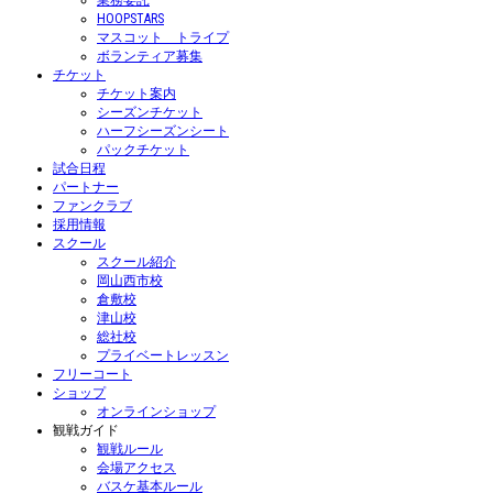
業務委託
HOOPSTARS
マスコット トライプ
ボランティア募集
チケット
チケット案内
シーズンチケット
ハーフシーズンシート
パックチケット
試合日程
パートナー
ファンクラブ
採用情報
スクール
スクール紹介
岡山西市校
倉敷校
津山校
総社校
プライベートレッスン
フリーコート
ショップ
オンラインショップ
観戦ガイド
観戦ルール
会場アクセス
バスケ基本ルール