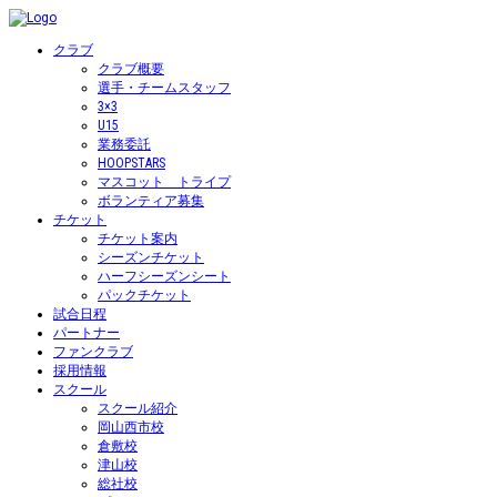
クラブ
クラブ概要
選手・チームスタッフ
3×3
U15
業務委託
HOOPSTARS
マスコット トライプ
ボランティア募集
チケット
チケット案内
シーズンチケット
ハーフシーズンシート
パックチケット
試合日程
パートナー
ファンクラブ
採用情報
スクール
スクール紹介
岡山西市校
倉敷校
津山校
総社校