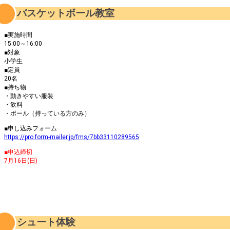
バスケットボール教室
■実施時間
15:00～16:00
■対象
小学生
■定員
20名
■持ち物
・動きやすい服装
・飲料
・ボール（持っている方のみ）
■申し込みフォーム
https://pro.form-mailer.jp/fms/7bb33110289565
■申込締切
7月16日(日)
シュート体験