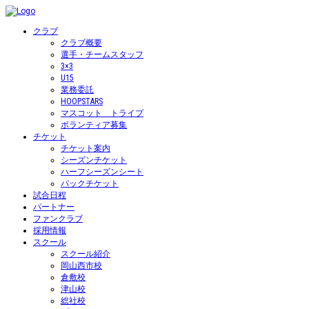
クラブ
クラブ概要
選手・チームスタッフ
3×3
U15
業務委託
HOOPSTARS
マスコット トライプ
ボランティア募集
チケット
チケット案内
シーズンチケット
ハーフシーズンシート
パックチケット
試合日程
パートナー
ファンクラブ
採用情報
スクール
スクール紹介
岡山西市校
倉敷校
津山校
総社校