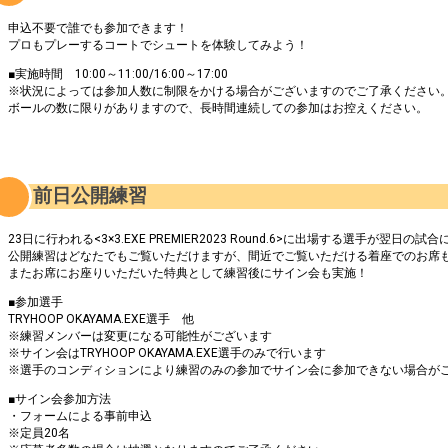
申込不要で誰でも参加できます！
プロもプレーするコートでシュートを体験してみよう！
■実施時間 10:00～11:00/16:00～17:00
※状況によっては参加人数に制限をかける場合がございますのでご了承ください
ボールの数に限りがありますので、長時間連続しての参加はお控えください。
前日公開練習
23日に行われる<3×3.EXE PREMIER2023 Round.6>に出場する選手が翌日
公開練習はどなたでもご覧いただけますが、間近でご覧いただける着座でのお席
またお席にお座りいただいた特典として練習後にサイン会も実施！
■参加選手
TRYHOOP OKAYAMA.EXE選手 他
※練習メンバーは変更になる可能性がございます
※サイン会はTRYHOOP OKAYAMA.EXE選手のみで行います
※選手のコンディションにより練習のみの参加でサイン会に参加できない場合が
■サイン会参加方法
・フォームによる事前申込
※定員20名