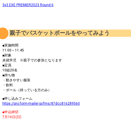
3x3.EXE PREMIER2023 Round.6
親子でバスケットボールをやってみよう
■実施時間
11:00～11:45
■対象
未就学児 ※親子での参加となります
■定員
10組20名
■持ち物
・動きやすい服装
・飲料
・ボール（持っている方のみ）
■申し込みフォーム
https://pro.form-mailer.jp/fms/87dcc816289560
■申込締切
7月16日(日)