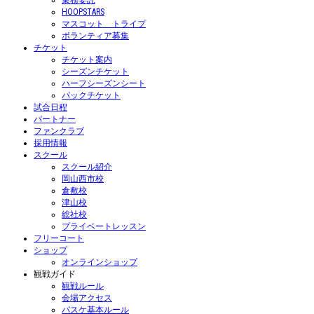
業務委託
HOOPSTARS
マスコット トライプ
ボランティア募集
チケット
チケット案内
シーズンチケット
ハーフシーズンシート
パックチケット
試合日程
パートナー
ファンクラブ
採用情報
スクール
スクール紹介
岡山西市校
倉敷校
津山校
総社校
プライベートレッスン
フリーコート
ショップ
オンラインショップ
観戦ガイド
観戦ルール
会場アクセス
バスケ基本ルール