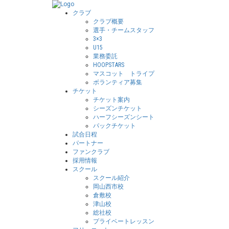
クラブ
クラブ概要
選手・チームスタッフ
3×3
U15
業務委託
HOOPSTARS
マスコット トライプ
ボランティア募集
チケット
チケット案内
シーズンチケット
ハーフシーズンシート
パックチケット
試合日程
パートナー
ファンクラブ
採用情報
スクール
スクール紹介
岡山西市校
倉敷校
津山校
総社校
プライベートレッスン