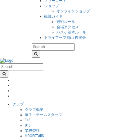
フリーコート
ショップ
オンラインショップ
観戦ガイド
観戦ルール
会場アクセス
バスケ基本ルール
トライフープ岡山 後援会
クラブ
クラブ概要
選手・チームスタッフ
3×3
U15
業務委託
HOOPSTARS