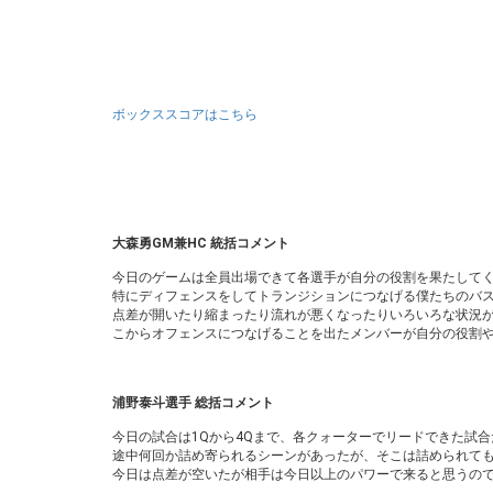
ボックススコアはこちら
大森勇GM兼HC 統括コメント
今日のゲームは全員出場できて各選手が自分の役割を果たして
特にディフェンスをしてトランジションにつなげる僕たちのバ
点差が開いたり縮まったり流れが悪くなったりいろいろな状況
こからオフェンスにつなげることを出たメンバーが自分の役割
浦野泰斗選手 総括コメント
今日の試合は1Qから4Qまで、各クォーターでリードできた試
途中何回か詰め寄られるシーンがあったが、そこは詰められて
今日は点差が空いたが相手は今日以上のパワーで来ると思うの