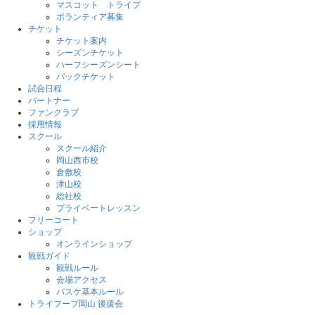
マスコット トライプ
ボランティア募集
チケット
チケット案内
シーズンチケット
ハーフシーズンシート
パックチケット
試合日程
パートナー
ファンクラブ
採用情報
スクール
スクール紹介
岡山西市校
倉敷校
津山校
総社校
プライベートレッスン
フリーコート
ショップ
オンラインショップ
観戦ガイド
観戦ルール
会場アクセス
バスケ基本ルール
トライフープ岡山 後援会