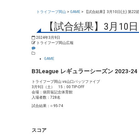
トライフープ岡山
>
GAME
>
【試合結果】3月10日(土) 第22
【試合結果】3月10日(
2024年3月9日
トライフープ岡山広報
GAME
B3League レギュラーシーズン 2023-2
トライフープ岡山 vs山口パッツファイブ
3月9日（土） 15：00 TIP-OFF
会場：俵田翁記念体育館
入場者数：728名
試合結果：○ 95-74
スコア