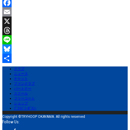
有
Facebook
Email
X
Threads
Line
Bluesky
共
クラブ
ニュース
有
チケット
ファンクラブ
パートナー
スクール
フリーコート
ショップ
ﾌﾟﾗｲﾊﾞｼｰﾎﾟﾘｼｰ
Copyright ©TRYHOOP OKAYAMA. All rights reserved
Follow Us: