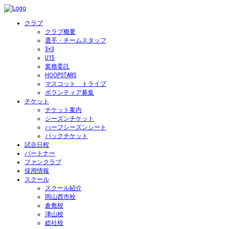
クラブ
クラブ概要
選手・チームスタッフ
3×3
U15
業務委託
HOOPSTARS
マスコット トライプ
ボランティア募集
チケット
チケット案内
シーズンチケット
ハーフシーズンシート
パックチケット
試合日程
パートナー
ファンクラブ
採用情報
スクール
スクール紹介
岡山西市校
倉敷校
津山校
総社校