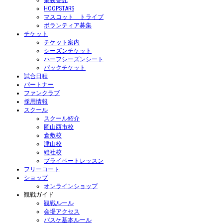
業務委託
HOOPSTARS
マスコット トライプ
ボランティア募集
チケット
チケット案内
シーズンチケット
ハーフシーズンシート
パックチケット
試合日程
パートナー
ファンクラブ
採用情報
スクール
スクール紹介
岡山西市校
倉敷校
津山校
総社校
プライベートレッスン
フリーコート
ショップ
オンラインショップ
観戦ガイド
観戦ルール
会場アクセス
バスケ基本ルール