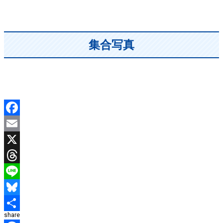
集合写真
Facebook
Email
X
Threads
Line
Bluesky
share
共