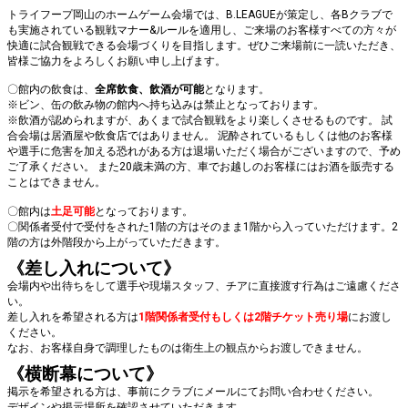
トライフープ岡山のホームゲーム会場では、B.LEAGUEが策定し、各Bクラブで
も実施されている観戦マナー&ルールを適用し、ご来場のお客様すべての方々が
快適に試合観戦できる会場づくりを目指します。ぜひご来場前に一読いただき、
皆様ご協力をよろしくお願い申し上げます。
〇館内の飲食は、
全席飲食、飲酒が可能
となります。
※ビン、缶の飲み物の館内へ持ち込みは禁止となっております。
※飲酒が認められますが、あくまで試合観戦をより楽しくさせるものです。 試
合会場は居酒屋や飲食店ではありません。 泥酔されているもしくは他のお客様
や選手に危害を加える恐れがある方は退場いただく場合がございますので、予め
ご了承ください。 また20歳未満の方、車でお越しのお客様にはお酒を販売する
ことはできません。
〇館内は
土足可能
となっております。
〇関係者受付で受付をされた1階の方はそのまま1階から入っていただけます。2
階の方は外階段から上がっていただきます。
《差し入れについて》
会場内や出待ちをして選手や現場スタッフ、チアに直接渡す行為はご遠慮くださ
い。
差し入れを希望される方は
1階関係者受付もしくは2階チケット売り場
にお渡し
ください。
なお、お客様自身で調理したものは衛生上の観点からお渡しできません。
《横断幕について》
掲示を希望される方は、事前にクラブにメールにてお問い合わせください。
デザインや掲示場所を確認させていただきます。