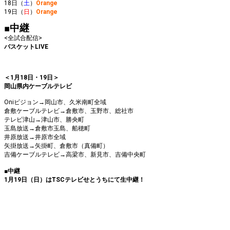
18日
（
土
）
Orange
19日（
日
）
Orange
■中継
<全試合配信>
バスケットLIVE
＜1月18日・19日＞
岡山県内ケーブルテレビ
Oniビジョン→岡山市、久米南町全域
倉敷ケーブルテレビ→倉敷市、玉野市、総社市
テレビ津山→津山市、勝央町
玉島放送→倉敷市玉島、船穂町
井原放送→井原市全域
矢掛放送→矢掛町、倉敷市（真備町）
吉備ケーブルテレビ→高梁市、新見市、吉備中央町
■中継
1月19日（日）はTSCテレビせとうちにて生中継！