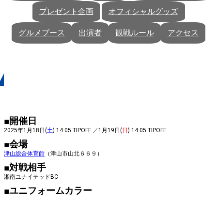
プレゼント企画
オフィシャルグッズ
グルメブース
出演者
観戦ルール
アクセス
開催概要
■開催日
2025年1月18日(
土
) 14:05 TIPOFF ／1月19日(
日
) 14:05 TIPOFF
■会場
津山総合体育館
（津山市山北６６９）
■対戦相手
湘南ユナイテッドBC
■ユニフォームカラー