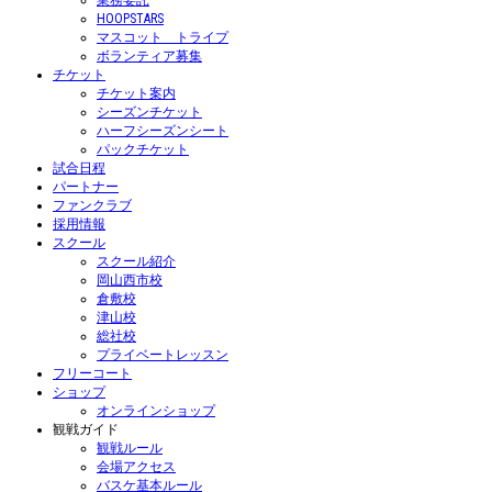
業務委託
HOOPSTARS
マスコット トライプ
ボランティア募集
チケット
チケット案内
シーズンチケット
ハーフシーズンシート
パックチケット
試合日程
パートナー
ファンクラブ
採用情報
スクール
スクール紹介
岡山西市校
倉敷校
津山校
総社校
プライベートレッスン
フリーコート
ショップ
オンラインショップ
観戦ガイド
観戦ルール
会場アクセス
バスケ基本ルール