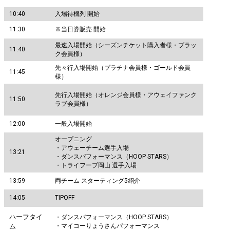
10:40
入場待機列 開始
11:30
※当日券販売 開始
最速入場開始（シーズンチケット購入者様・ブラッ
11:40
ク会員様）
先々行入場開始（プラチナ会員様・ゴールド会員
11:45
様）
先行入場開始（オレンジ会員様・アウェイファンク
11:50
ラブ会員様）
12:00
一般入場開始
オープニング
・アウェーチーム選手入場
13:21
・ダンスパフォーマンス（HOOP STARS）
・トライフープ岡山 選手入場
13:59
両チーム スターティング5紹介
14:05
TIPOFF
ハーフタイ
・ダンスパフォーマンス（HOOP STARS）
ム
・マイコーりょうさんパフォーマンス