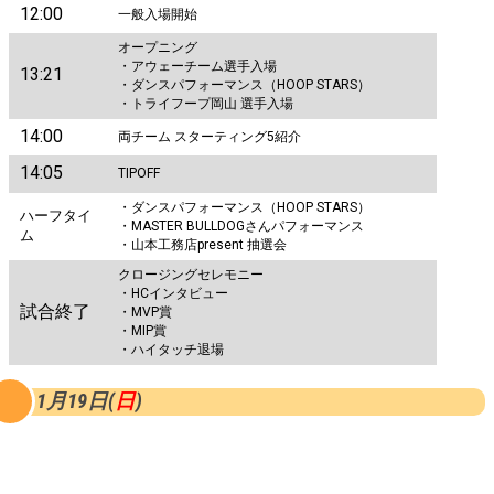
12:00
一般入場開始
オープニング
・アウェーチーム選手入場
13:21
・ダンスパフォーマンス（HOOP STARS）
・トライフープ岡山 選手入場
14:00
両チーム スターティング5紹介
14:05
TIPOFF
・ダンスパフォーマンス（HOOP STARS）
ハーフタイ
・MASTER BULLDOGさんパフォーマンス
ム
・山本工務店present 抽選会
クロージングセレモニー
・HCインタビュー
試合終了
・MVP賞
・MIP賞
・ハイタッチ退場
1月19日(
日
)