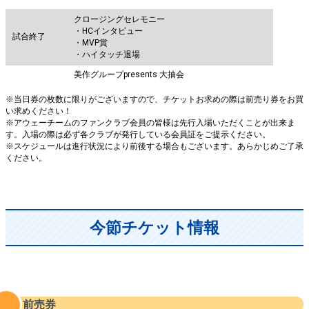
クロージングセレモニー
・HCインタビュー
試合終了
・MVP賞
・ハイタッチ退場
美作グループpresents 大抽会
※当日券の枚数に限りがございますので、チケットお求めの際は前売り券をお買
い求めください！
※アウェーチームのファンクラブ会員の皆様は先行入場いただくことが出来ま
す。入場の際は必ず各クラブが発行している会員証をご提示ください。
※スケジュールは進行状況により前後する場合もございます。あらかじめご了承
ください。
今節チケット情報
前売券