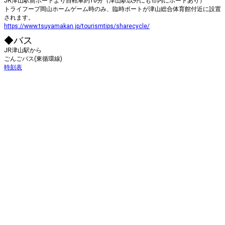
JR津山駅前ポートより自転車約10分（津山駅以外にも市内にポートあり）
トライフープ岡山ホームゲーム時のみ、臨時ポートが津山総合体育館付近に設置
されます。
https://www.tsuyamakan.jp/tourismtips/sharecycle/
◆バス
JR津山駅から
ごんごバス(東循環線)
時刻表