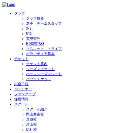
クラブ
クラブ概要
選手・チームスタッフ
3×3
U15
業務委託
HOOPSTARS
マスコット トライプ
ボランティア募集
チケット
チケット案内
シーズンチケット
ハーフシーズンシート
パックチケット
試合日程
パートナー
ファンクラブ
採用情報
スクール
スクール紹介
岡山西市校
倉敷校
津山校
総社校