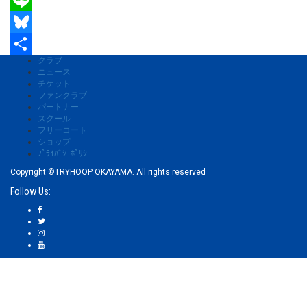
Line
Bluesky
クラブ
共
ニュース
チケット
有
ファンクラブ
パートナー
スクール
フリーコート
ショップ
ﾌﾟﾗｲﾊﾞｼｰﾎﾟﾘｼｰ
Copyright ©TRYHOOP OKAYAMA. All rights reserved
Follow Us: