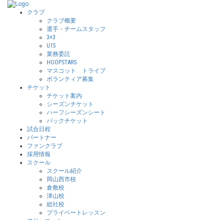
クラブ
クラブ概要
選手・チームスタッフ
3×3
U15
業務委託
HOOPSTARS
マスコット トライプ
ボランティア募集
チケット
チケット案内
シーズンチケット
ハーフシーズンシート
パックチケット
試合日程
パートナー
ファンクラブ
採用情報
スクール
スクール紹介
岡山西市校
倉敷校
津山校
総社校
プライベートレッスン