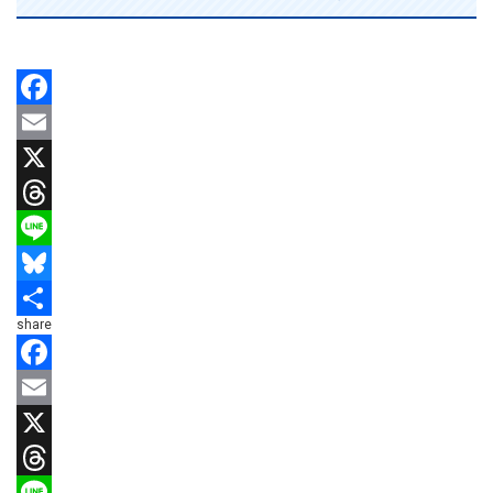
Facebook
Email
X
Threads
Line
Bluesky
share
共
有
Facebook
Email
X
Threads