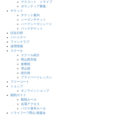
マスコット トライプ
ボランティア募集
チケット
チケット案内
シーズンチケット
ハーフシーズンシート
パックチケット
試合日程
パートナー
ファンクラブ
採用情報
スクール
スクール紹介
岡山西市校
倉敷校
津山校
総社校
プライベートレッスン
フリーコート
ショップ
オンラインショップ
観戦ガイド
観戦ルール
会場アクセス
バスケ基本ルール
トライフープ岡山 後援会