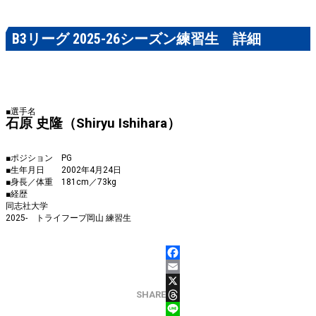
B3リーグ 2025-26シーズン練習生 詳細
■選手名
石原 史隆（Shiryu Ishihara）
■ポジション PG
■生年月日 2002年4月24日
■身長／体重 181cm／73kg
■経歴
同志社大学
2025- トライフープ岡山 練習生
FACEBOOK
EMAIL
X
SHARE
THREADS
LINE