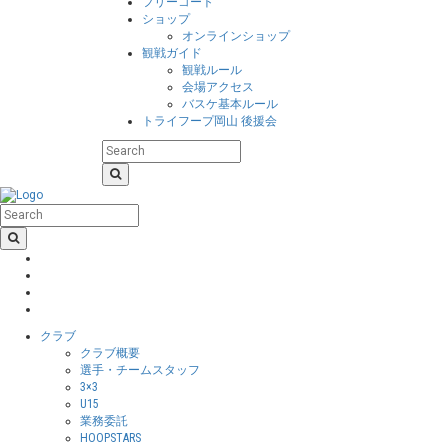
フリーコート
ショップ
オンラインショップ
観戦ガイド
観戦ルール
会場アクセス
バスケ基本ルール
トライフープ岡山 後援会
クラブ
クラブ概要
選手・チームスタッフ
3×3
U15
業務委託
HOOPSTARS