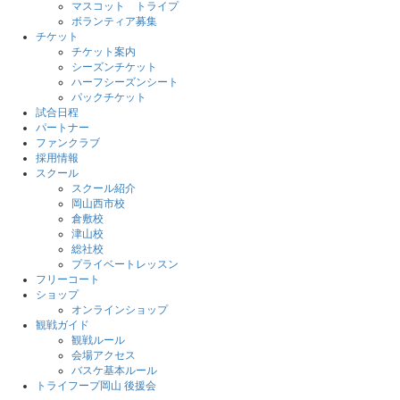
マスコット トライプ
ボランティア募集
チケット
チケット案内
シーズンチケット
ハーフシーズンシート
パックチケット
試合日程
パートナー
ファンクラブ
採用情報
スクール
スクール紹介
岡山西市校
倉敷校
津山校
総社校
プライベートレッスン
フリーコート
ショップ
オンラインショップ
観戦ガイド
観戦ルール
会場アクセス
バスケ基本ルール
トライフープ岡山 後援会