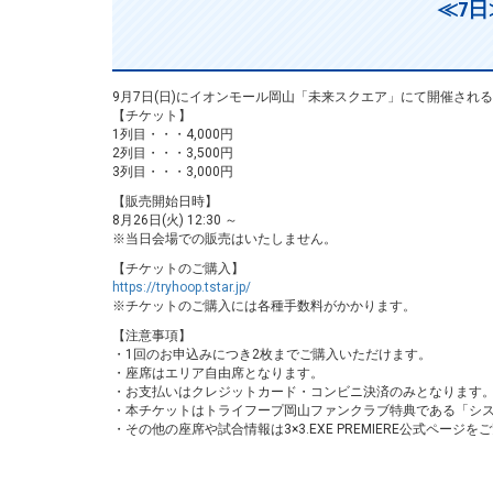
≪7日≫
9月7日(日)にイオンモール岡山「未来スクエア」にて開催される『3×
【チケット】
1列目・・・4,000円
2列目・・・3,500円
3列目・・・3,000円
【販売開始日時】
8月26日(火) 12:30 ～
※当日会場での販売はいたしません。
【チケットのご購入】
https://tryhoop.tstar.jp/
※チケットのご購入には各種手数料がかかります。
【注意事項】
・1回のお申込みにつき2枚までご購入いただけます。
・座席はエリア自由席となります。
・お支払いはクレジットカード・コンビニ決済のみとなります
・本チケットはトライフープ岡山ファンクラブ特典である「シ
・その他の座席や試合情報は3×3.EXE PREMIERE公式ページ