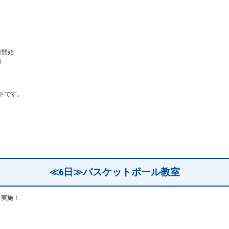
付開始
）
）
ンドです。
≪6日≫バスケットボール教室
を実施！