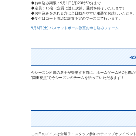
◆お申込み期限：9月1日(月)23時59分まで
◆定員：15名（定員に達し次第、受付を終了いたします）
◆お申込みをされる方は当日動きやすい服装でお越しいただき
◆受付はコート周辺に設置予定のブースにて行います。
9月6日(土) バスケットボール教室お申し込みフォーム
≪
今シーズン所属の選手が登場する前に、ホームゲームMCを務め
”岡田視点”で今シーズンのチームを語っていただきます！
この日のメインは全選手・スタッフ参加のティップオフイベン