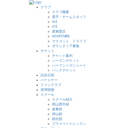
クラブ
クラブ概要
選手・チームスタッフ
3×3
U15
業務委託
HOOPSTARS
マスコット トライプ
ボランティア募集
チケット
チケット案内
シーズンチケット
ハーフシーズンシート
パックチケット
試合日程
パートナー
ファンクラブ
採用情報
スクール
スクール紹介
岡山西市校
倉敷校
津山校
総社校
プライベートレッスン