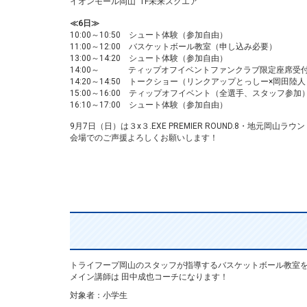
イオンモール岡山 1F未来スクエア
≪6日≫
10:00～10:50 シュート体験（参加自由）
11:00～12:00 バスケットボール教室（申し込み必要）
13:00～14:20 シュート体験（参加自由）
14:00～ ティップオフイベントファンクラブ限定座席受
14:20～14:50 トークショー（リンクアップとっしー×岡田陸人
15:00～16:00 ティップオフイベント（全選手、スタッフ参加
16:10～17:00 シュート体験（参加自由）
9月7日（日）は３x３.EXE PREMIER ROUND.8・地元岡山ラウ
会場でのご声援よろしくお願いします！
トライフープ岡山のスタッフが指導するバスケットボール教室
メイン講師は 田中成也コーチになります！
対象者：小学生